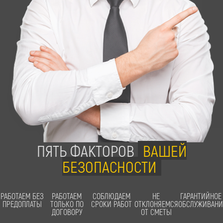
ПЯТЬ ФАКТОРОВ
ВАШЕЙ
БЕЗОПАСНОСТИ
РАБОТАЕМ БЕЗ
РАБОТАЕМ
СОБЛЮДАЕМ
НЕ
ГАРАНТИЙНОЕ
ПРЕДОПЛАТЫ
ТОЛЬКО ПО
СРОКИ РАБОТ
ОТКЛОНЯЕМСЯ
ОБСЛУЖИВАНИ
ДОГОВОРУ
ОТ СМЕТЫ