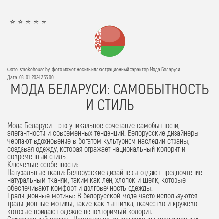
-⭐-⭐-⭐-⭐-⭐-
Фото: smokehouse.by, фото может носить иллюстрационный характер Мода Беларуси
Дата: 08-01-2024 3:33:00
МОДА БЕЛАРУСИ: САМОБЫТНОСТЬ
И СТИЛЬ
Мода Беларуси - это уникальное сочетание самобытности,
элегантности и современных тенденций. Белорусские дизайнеры
черпают вдохновение в богатом культурном наследии страны,
создавая одежду, которая отражает национальный колорит и
современный стиль.
Ключевые особенности:
Натуральные ткани:
Белорусские дизайнеры отдают предпочтение
натуральным тканям, таким как лен, хлопок и шелк, которые
обеспечивают комфорт и долговечность одежды.
Традиционные мотивы:
В белорусской моде часто используются
традиционные мотивы, такие как вышивка, ткачество и кружево,
которые придают одежде неповторимый колорит.
Современный подход:
Несмотря на использование традиционных