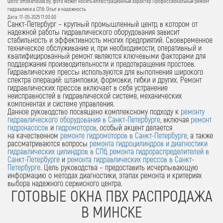
Фото: smokehouse.by, фото может носить иллюстрационный характер Профессиональный ремонт
гидравлики в СПб: Опыт и надежность
Дата: 17-05-2025 17:00:00
Санкт-Петербург – крупный промышленный центр, в котором от
надежной работы гидравлического оборудования зависит
стабильность и эффективность многих предприятий. Своевременное
техническое обслуживание и, при необходимости, оперативный и
квалифицированный ремонт являются ключевыми факторами для
поддержания производительности и предотвращения простоев.
Гидравлические прессы используются для выполнения широкого
спектра операций: штамповки, формовки, гибки и других. Ремонт
гидравлических прессов включает в себя устранение
неисправностей в гидравлической системе, механических
компонентах и системе управления.
Данное руководство посвящено комплексному подходу к
ремонту
гидравлического оборудования в Санкт-Петербурге
, включая
ремонт
гидронасосов
и
гидромоторов
, особый акцент делается
на
качественном
ремонте гидромоторов в Санкт-Петербурге
, а также
рассматриваются вопросы
ремонта гидроцилиндров и диагностики
гидравлических цилиндров в СПб
,
ремонта гидрораспределителей в
Санкт-Петербурге
и
ремонта гидравлических прессов в Санкт-
Петербурге
. Цель руководства – предоставить исчерпывающую
информацию о методах диагностики, этапах ремонта и критериях
выбора надежного сервисного центра.
ГОТОВЫЕ ОКНА ПВХ РАСПРОДАЖА
В МИНСКЕ