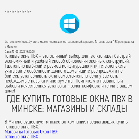
-⭐-⭐-⭐-⭐-⭐-
Фото: smokehouse.by, фото может носить иллюстрационный характер Готовые окна ПВХ распродажа
в Минске
Дата: 12-05-2025 19:25:00
Готовые окна ПВХ
– это отличный выбор для тех, кто ищет быстрый,
экономичный и удобный способ обновления оконных конструкций.
Тщательно выбирайте размер, конфигурацию и тип стеклопакета,
учитывайте особенности дачного дома, ищите распродажи и не
бойтесь устанавливать окна самостоятельно, если у вас есть
необходимые навыки и инструменты. Помните, что правильный
выбор и качественная установка – залог комфорта и тепла в вашем
доме!
ГДЕ КУПИТЬ ГОТОВЫЕ ОКНА ПВХ В
МИНСКЕ: МАГАЗИНЫ И СКЛАДЫ
В Минске существует множество компаний, предлагающих
купить
готовые окна ПВХ
.
Магазины Готовых Окон ПВХ
:
Готовые окна ПВХ