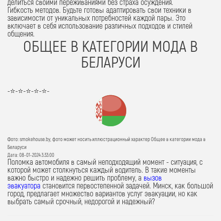
делиться своими переживаниями без страха осуждения.
Гибкость методов.
Будьте готовы адаптировать свои техники в
зависимости от уникальных потребностей каждой пары. Это
включает в себя использование различных подходов и стилей
общения.
ОБЩЕЕ В КАТЕГОРИИ МОДА В
БЕЛАРУСИ
-⭐-⭐-⭐-⭐-⭐-
Фото: smokehouse.by, фото может носить иллюстрационный характер Общее в категории мода в
Беларуси
Дата: 08-01-2024 3:33:00
Поломка автомобиля в самый неподходящий момент - ситуация, с
которой может столкнуться каждый водитель. В такие моменты
важно быстро и надежно решить проблему, а
вызов
эвакуатора
становится первостепенной задачей.
Минск
, как большой
город, предлагает множество вариантов услуг эвакуации, но как
выбрать
самый срочный, недорогой и надежный
?