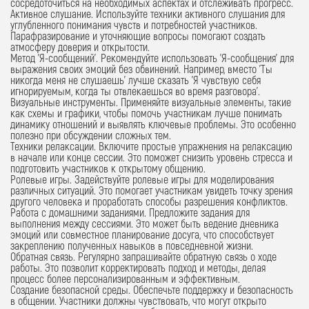
сосредоточиться на необходимых аспектах и отслеживать прогресс.
Активное слушание.
Используйте техники активного слушания для
углубленного понимания чувств и потребностей участников.
Парафразирование и уточняющие вопросы помогают создать
атмосферу доверия и открытости.
Метод 'Я-сообщений'.
Рекомендуйте использовать 'Я-сообщения' для
выражения своих эмоций без обвинений. Например, вместо 'Ты
никогда меня не слушаешь' лучше сказать 'Я чувствую себя
игнорируемым, когда ты отвлекаешься во время разговора'.
Визуальные инструменты.
Применяйте визуальные элементы, такие
как схемы и графики, чтобы помочь участникам лучше понимать
динамику отношений и выявлять ключевые проблемы. Это особенно
полезно при обсуждении сложных тем.
Техники релаксации.
Включите простые упражнения на релаксацию
в начале или конце сессии. Это поможет снизить уровень стресса и
подготовить участников к открытому общению.
Ролевые игры.
Задействуйте ролевые игры для моделирования
различных ситуаций. Это помогает участникам увидеть точку зрения
другого человека и проработать способы разрешения конфликтов.
Работа с домашними заданиями.
Предложите задания для
выполнения между сессиями. Это может быть ведение дневника
эмоций или совместное планирование досуга, что способствует
закреплению полученных навыков в повседневной жизни.
Обратная связь.
Регулярно запрашивайте обратную связь о ходе
работы. Это позволит корректировать подход и методы, делая
процесс более персонализированным и эффективным.
Создание безопасной среды.
Обеспечьте поддержку и безопасность
в общении. Участники должны чувствовать, что могут открыто