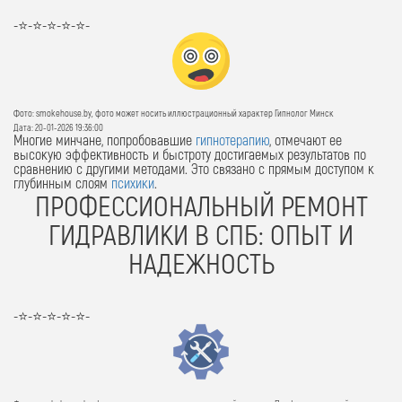
-⭐-⭐-⭐-⭐-⭐-
Фото: smokehouse.by, фото может носить иллюстрационный характер Гипнолог Минск
Дата: 20-01-2026 19:36:00
Многие минчане, попробовавшие
гипнотерапию
, отмечают ее
высокую эффективность и быстроту достигаемых результатов по
сравнению с другими методами. Это связано с прямым доступом к
глубинным слоям
психики
.
ПРОФЕССИОНАЛЬНЫЙ РЕМОНТ
ГИДРАВЛИКИ В СПБ: ОПЫТ И
НАДЕЖНОСТЬ
-⭐-⭐-⭐-⭐-⭐-