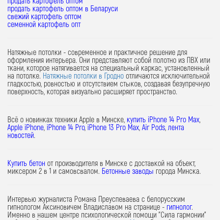
продать картофель оптом
продать картофель оптом в Беларуси
свежий картофель оптом
семенной картофель опт
Натяжные потолки - современное и практичное решение для
оформления интерьера. Они представляют собой полотно из ПВХ или
ткани, которое натягивается на специальный каркас, установленный
на потолке.
Натяжные потолки в Гродно
отличаются исключительной
гладкостью, ровностью и отсутствием стыков, создавая безупречную
поверхность, которая визуально расширяет пространство.
Всё о новинках техники Apple в Минске,
купить iPhone 14 Pro Max
,
Apple iPhone
,
iPhone 14 Pro
,
iPhone 13 Pro Max
,
Air Pods
,
лента
новостей
.
Купить бетон
от производителя в Минске с доставкой на объект,
миксером 2 в 1 и самовсвалом.
Бетонные заводы
города Минска.
Интервью журналиста Романа Преуспеваева с белорусским
гипнологом Аксиновичем Владиславом на странице -
гипнолог
.
Именно в нашем центре психологической помощи "Сила гармонии"